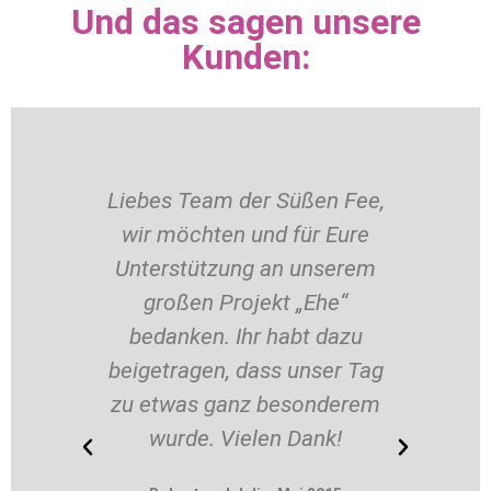
Und das sagen unsere
Kunden:
Liebes Team der Süßen Fee,
Lieb
wir möchten und für Eure
g
Unterstützung an unserem
möc
großen Projekt „Ehe“
f
bedanken. Ihr habt dazu
Hoch
beigetragen, dass unser Tag
bege
zu etwas ganz besonderem
wurde. Vielen Dank!
S