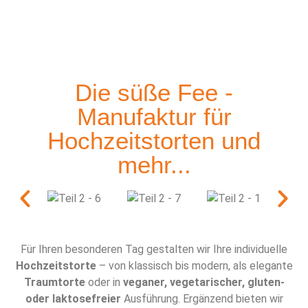
Ja ich will…
Die süße Fee -
Manufaktur für
Der Weg Zu Ihrer
Hochzeitstorten und
mehr...
Individuellen
Traumtorte!
Für Ihren besonderen Tag gestalten wir Ihre individuelle
Zu den Torten - jetzt direkt bestellen
Hochzeitstorte
– von klassisch bis modern, als elegante
Traumtorte
oder in
veganer, vegetarischer, gluten-
oder laktosefreier
Ausführung. Ergänzend bieten wir